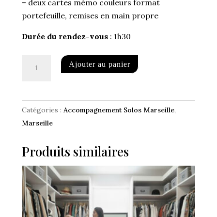
– deux cartes mémo couleurs format
portefeuille, remises en main propre
Durée du rendez-vous
: 1h30
quantité
A
Ajouter au panier
de
l
Colorimétrie
t
e
Catégories :
Accompagnement Solos Marseille
,
r
Marseille
n
a
Produits similaires
t
i
v
e
: