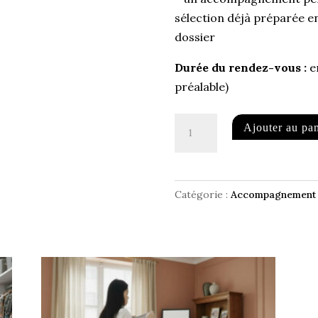
sélection déjà préparée en
dossier
Durée du rendez-vous :
en
préalable)
quantité
Ajouter au pan
de
Personal
Shopping
Catégorie :
Accompagnement S