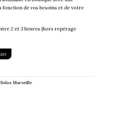
 fonction de vos besoins et de votre
tre 2 et 3 heures (hors repérage
A
ier
l
t
e
olos Marseille
r
n
a
t
i
v
e